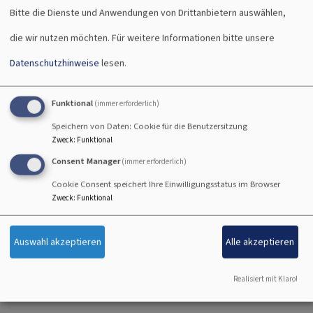
Historie, Entwicklungsverlauf des Kindes
Bitte die Dienste und Anwendungen von Drittanbietern auswählen,
Spezielle Bedürfnisse und Wünsche wahr-
die wir nutzen möchten.
Für weitere Informationen bitte unsere
und aufnehmen
Erste Einblicke (Kindergarten/Krippe/
Datenschutzhinweise
lesen.
Waldkindergarten)
Fragen abklären
Funktional
(immer erforderlich)
Eingewöhnungszeit und -verlauf
Speichern von Daten: Cookie für die Benutzersitzung
besprechen
Zweck
:
Funktional
Informationsgespräch
Consent Manager
(immer erforderlich)
Vereinbarung Schnuppertag
Cookie Consent speichert Ihre Einwilligungsstatus im Browser
Zweck
:
Funktional
Auswahl akzeptieren
Alle akzeptieren
Realisiert mit Klaro!